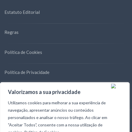
Estatuto Editorial
Regras
Política de Cookies
Política de Privacidade
Valorizamos a sua privacidade
Blog
Utilizamos cookies para melhorar a sua experiência de
navegação, apresentar anúncios ou conteúdos
personalizados e analisar o nosso tráfego. Ao clicar em
Desenvolvido Com
E
Por
Digitextus
- Todos os Direitos Reservados - ©
"Aceitar Todos", consente com a nossa utilização de
Fórum Democrático 2025