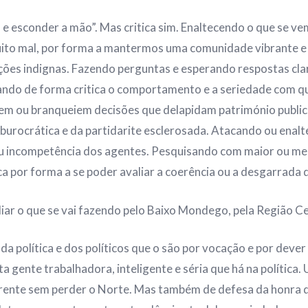
 e esconder a mão”. Mas critica sim. Enaltecendo o que se v
uito mal, por forma a mantermos uma comunidade vibrante e
es indignas. Fazendo perguntas e esperando respostas clar
iando de forma critica o comportamento e a seriedade com 
iem ou branqueiem decisões que delapidam património public
urocrática e da partidarite esclerosada. Atacando ou enalte
u incompetência dos agentes. Pesquisando com maior ou meno
ca por forma a se poder avaliar a coerência ou a desgarrada 
liar o que se vai fazendo pelo Baixo Mondego, pela Região Ce
a política e dos políticos que o são por vocação e por dever
 gente trabalhadora, inteligente e séria que há na política.
frente sem perder o Norte. Mas também de defesa da honra 