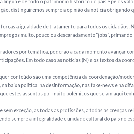
 língua e de todo o património histórico do país e pelos valo
ão, distinguiremos sempre a opinião da notícia obrigando q
rças a igualdade de tratamento para todos os cidadãos. Na
empregos muito, pouco ou descaradamente “jobs”, primando 
eradores por temática, poderão a cada momento avançar co
rticipações. Em todo caso as notícias (N) e os textos da co
alquer conteúdo são uma competência da coordenação/mode
, na baixa política, na desinformação, nas fake-news e na d
 que estes assuntos por muito polémicos que sejam aqui te
sem exceção, as todas as profissões, a todas as crenças reli
endo sempre a integralidade e unidade cultural do país no es