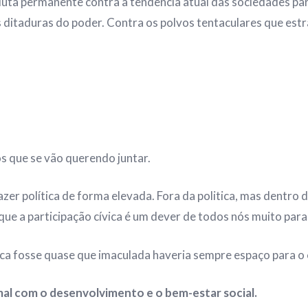
luta permanente contra a tendência atual das sociedades p
 ditaduras do poder. Contra os polvos tentaculares que estr
s que se vão querendo juntar.
er política de forma elevada. Fora da politica, mas dentro 
ue a participação cívica é um dever de todos nós muito para
tica fosse quase que imaculada haveria sempre espaço para o c
mal com o desenvolvimento e o bem-estar social.