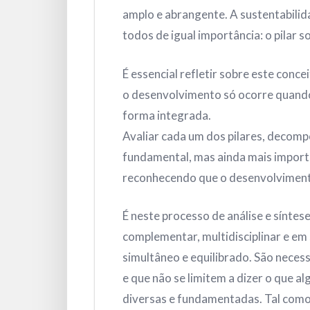
amplo e abrangente. A sustentabilid
todos de igual importância: o pilar so
É essencial refletir sobre este conc
o desenvolvimento só ocorre quando
forma integrada.
Avaliar cada um dos pilares, decomp
fundamental, mas ainda mais importa
reconhecendo que o desenvolvimento
É neste processo de análise e sínte
complementar, multidisciplinar e e
simultâneo e equilibrado. São neces
e que não se limitem a dizer o que 
diversas e fundamentadas. Tal como