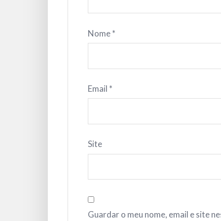
Nome
*
Email
*
Site
Guardar o meu nome, email e site n