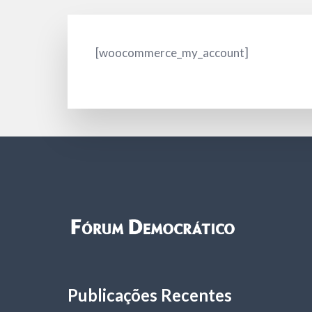
[woocommerce_my_account]
Publicações Recentes